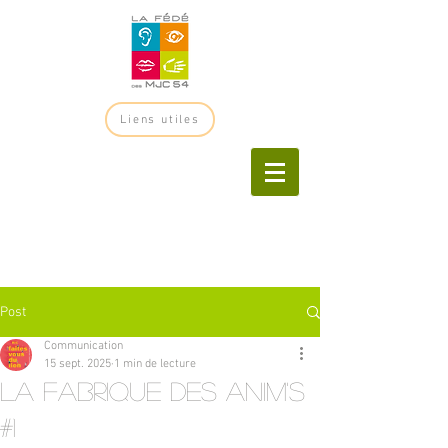
Liens utiles
Post
Communication
15 sept. 2025
1 min de lecture
la fabrique des anim's
#1