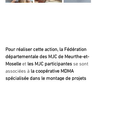
Pour réaliser cette action, la Fédération 
départementale des MJC de Meurthe-et-
Moselle 
et
 les MJC participantes
 se sont 
associées à
 la coopérative MDMA 
spécialisée dans le montage de projets 
dédiés à la promotion des métiers de 
l’artisanat d’art du secteur de 
l’architecture et des arts décoratifs.
Les artisans rencontrés :
 France Lanord 
et Bichaton, Heillecourt ; Stef Atelier, 
Dommartin lès Toul ; Atelier Ornicar, 
Maxéville