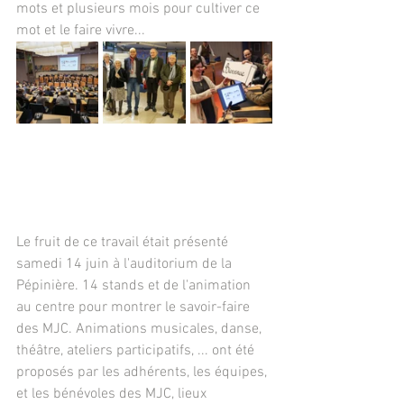
mots et plusieurs mois pour cultiver ce 
mot et le faire vivre...
Le fruit de ce travail était présenté 
samedi 14 juin à l'auditorium de la 
Pépinière. 14 stands et de l'animation 
au centre pour montrer le savoir-faire 
des MJC. Animations musicales, danse, 
théâtre, ateliers participatifs, ... ont été 
proposés par les adhérents, les équipes, 
et les bénévoles des MJC, lieux 